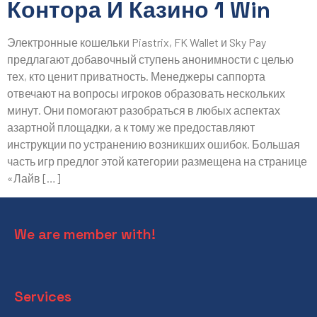
Контора И Казино 1 Win
Электронные кошельки Piastrix, FK Wallet и Sky Pay
предлагают добавочный ступень анонимности с целью
тех, кто ценит приватность. Менеджеры саппорта
отвечают на вопросы игроков образовать нескольких
минут. Они помогают разобраться в любых аспектах
азартной площадки, а к тому же предоставляют
инструкции по устранению возникших ошибок. Большая
часть игр предлог этой категории размещена на странице
«Лайв […]
We are member with!
Services