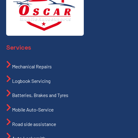
Services
Mechanical Repairs
Logbook Servicing
Batteries, Brakes and Tyres
Mobile Auto-Service
Road side assistance