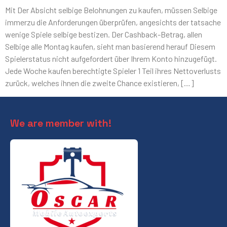
Mit Der Absicht selbige Belohnungen zu kaufen, müssen Selbige
immerzu die Anforderungen überprüfen, angesichts der tatsache
wenige Spiele selbige bestizen. Der Cashback-Betrag, allen
Selbige alle Montag kaufen, sieht man basierend herauf Diesem
Spielerstatus nicht aufgefordert über Ihrem Konto hinzugefügt.
Jede Woche kaufen berechtigte Spieler 1 Teil ihres Nettoverlusts
zurück, welches ihnen die zweite Chance existieren, […]
We are member with!